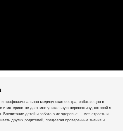
а
й и профессиональная медицинская сестра, работающая в
е и материнстве дает мне уникальную перспективу, которой я
. Воспитание детей и забота о их здоровье — моя страсть и
ивать других родителей, предлагая проверенные знания и