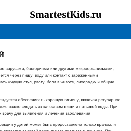
SmartestKids.ru
Й
ное вирусами, бактериями или другими микроорганизмами,
ется через пищу, воду или контакт с зараженными
ь жидкую стул, рвоту, боли в животе, лихорадку и общую
ндуется обеспечивать хорошую гигиену, включая регулярное
акже важно следить за качеством пищи и питьевой воды. При
к врачу для выявления и лечения заболевания.
екции у детей может быть предоставлена только врачом, и
 является основой правильного диагноза и лечения. При