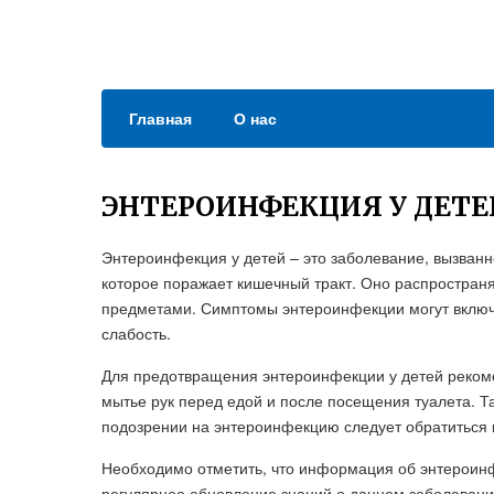
Главная
О нас
ЭНТЕРОИНФЕКЦИЯ У ДЕТЕ
Энтероинфекция у детей – это заболевание, вызван
которое поражает кишечный тракт. Оно распространя
предметами. Симптомы энтероинфекции могут включат
слабость.
Для предотвращения энтероинфекции у детей рекоме
мытье рук перед едой и после посещения туалета. Т
подозрении на энтероинфекцию следует обратиться 
Необходимо отметить, что информация об энтероинф
регулярное обновление знаний о данном заболевании