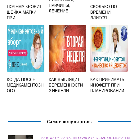
ПРИЧИНЫ,
ПОЧЕМУ КРОВИТ
СКОЛЬКО ПО
ЛЕЧЕНИЕ
ШЕЙКА МАТКИ
ВРЕМЕНИ
ПРИ
ДЛИТСЯ
БЕРЕМЕННОСТИ
ХИРУРГИЧЕСКОЕ
ПРЕРЫВАНИЕ
БЕРЕМЕННОСТИ
КОГДА ПОСЛЕ
КАК ВЫГЛЯДИТ
КАК ПРИНИМАТЬ
МЕДИКАМЕНТОЗН
БЕРЕМЕННОСТИ
ИНОФЕРТ ПРИ
ОГО
2 НЕДЕЛИ
ПЛАНИРОВАНИИ
ПРЕРЫВАНИЯ
БЕРЕМЕННОСТИ
БЕРЕМЕННОСТИ
ДОЛЖНЫ
НАЧАТЬСЯ
МЕСЯЧНЫЕ
Самое популярное:
КАК РАССКАЗАЛИ МУЖУ О БЕРЕМЕННОСТИ