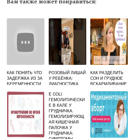
Вам также может понравиться:
КАК ПОНЯТЬ ЧТО
РОЗОВЫЙ ЛИШАЙ
КАК РАЗДЕЛИТЬ
ЗАДЕРЖКА ИЗ ЗА
У РЕБЁНКА:
СОН И ГРУДНОЕ
БЕРЕМЕННОСТИ
ДИАГНОСТИКА,
ВСКАРМЛИВАНИЕ
ЛЕЧЕНИЕ И
E COLI
ПРОГНОЗ
ГЕМОЛИТИЧЕСКИ
Е В КАЛЕ У
ГРУДНИЧКА.
ГЕМОЛИЗИРУЮЩ
АЯ КИШЕЧНАЯ
ПАЛОЧКА У
ГРУДНИЧКА:
СИМПТОМЫ,