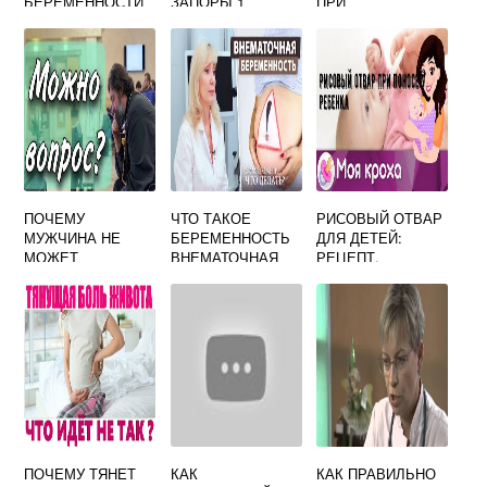
БЕРЕМЕННОСТИ
ЗАПОРЫ 1
ПРИ
3 РЕБЕНКА
ТРИМЕСТР
БЕРЕМЕННОСТИ
В ДЕНЬ
ПОЧЕМУ
ЧТО ТАКОЕ
РИСОВЫЙ ОТВАР
МУЖЧИНА НЕ
БЕРЕМЕННОСТЬ
ДЛЯ ДЕТЕЙ:
МОЖЕТ
ВНЕМАТОЧНАЯ
РЕЦЕПТ,
ЗАБЕРЕМЕНЕТЬ
ТОНКОСТИ
ПРИЕМА,
ВОЗРАСТНЫЕ
НОРМЫ
ПОЧЕМУ ТЯНЕТ
КАК
КАК ПРАВИЛЬНО