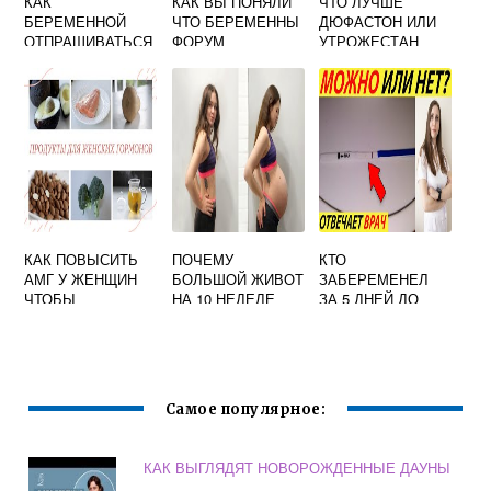
КАК
КАК ВЫ ПОНЯЛИ
ЧТО ЛУЧШЕ
БЕРЕМЕННОЙ
ЧТО БЕРЕМЕННЫ
ДЮФАСТОН ИЛИ
ОТПРАШИВАТЬСЯ
ФОРУМ
УТРОЖЕСТАН
С РАБОТЫ К
ПРИ
ВРАЧУ ПРИ
БЕРЕМЕННОСТИ
БЕРЕМЕННОСТИ
ФОРУМ
КАК ПОВЫСИТЬ
ПОЧЕМУ
КТО
АМГ У ЖЕНЩИН
БОЛЬШОЙ ЖИВОТ
ЗАБЕРЕМЕНЕЛ
ЧТОБЫ
НА 10 НЕДЕЛЕ
ЗА 5 ДНЕЙ ДО
ЗАБЕРЕМЕНЕТЬ
БЕРЕМЕННОСТИ
ОВУЛЯЦИИ
ФОРУМ
Самое популярное:
КАК ВЫГЛЯДЯТ НОВОРОЖДЕННЫЕ ДАУНЫ