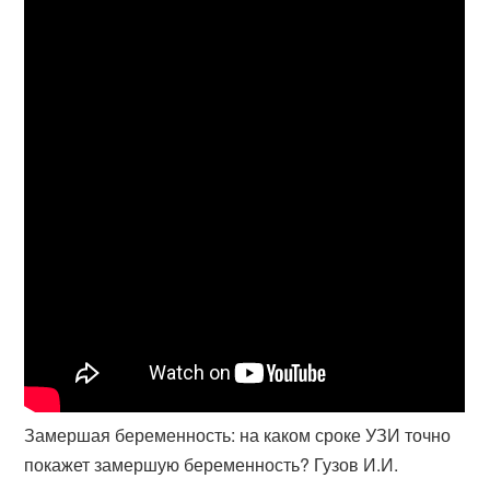
Замершая беременность: на каком сроке УЗИ точно
покажет замершую беременность? Гузов И.И.