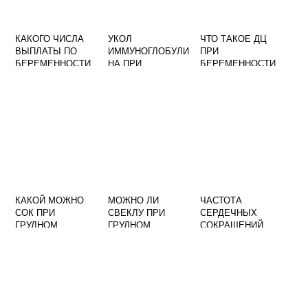
КАКОГО ЧИСЛА
УКОЛ
ЧТО ТАКОЕ ДЦ
ВЫПЛАТЫ ПО
ИММУНОГЛОБУЛИ
ПРИ
БЕРЕМЕННОСТИ
НА ПРИ
БЕРЕМЕННОСТИ
НА РАННИХ
БЕРЕМЕННОСТИ
СРОКАХ
НА 28 НЕДЕЛЕ
ПРИХОДЯТ
КАКОЙ МОЖНО
МОЖНО ЛИ
ЧАСТОТА
СОК ПРИ
СВЕКЛУ ПРИ
СЕРДЕЧНЫХ
ГРУДНОМ
ГРУДНОМ
СОКРАЩЕНИЙ
ВСКАРМЛИВАНИИ
ВСКАРМЛИВАНИИ
ПЛОДА 12
КОРМЯЩЕЙ
НЕДЕЛЬ НОРМА
МАМЕ