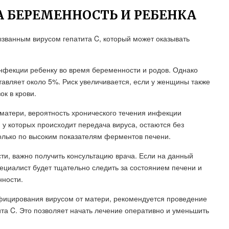
А БЕРЕМЕННОСТЬ И РЕБЕНКА
званным вирусом гепатита C, который может оказывать
инфекции ребенку во время беременности и родов. Однако
тавляет около 5%. Риск увеличивается, если у женщины также
к в крови.
матери, вероятность хронического течения инфекции
 у которых происходит передача вируса, остаются без
олько по высоким показателям ферментов печени.
ти, важно получить консультацию врача. Если на данный
ециалист будет тщательно следить за состоянием печени и
нности.
фицирования вирусом от матери, рекомендуется проведение
та C. Это позволяет начать лечение оперативно и уменьшить