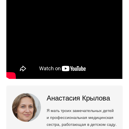
Анастасия Крылова
Я мать троих замечательных детей
и профессиональная медицинская
сестра, работающая в детском саду.