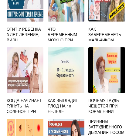
ОТИТ У РЕБЕНКА
ЧТО
КАК
3 ЛЕТ ЛЕЧЕНИЕ,
БЕРЕМЕННЫМ
ЗАБЕРЕМЕНЕТЬ
ВИДЫ
МОЖНО ПРИ
МАЛЬЧИКОМ
СИМПТОМЫ
ОТРАВЛЕНИИ
ФОРУМ
ЛЕЧЕНИЕ
КОГДА НАЧИНАЕТ
КАК ВЫГЛЯДИТ
ПОЧЕМУ ГРУДЬ
ТЯНУТЬ НА
ПЛОД НА 10
ЧЕШЕТСЯ ПРИ
СОЛЕНОЕ ПРИ
НЕДЕЛЕ
КОРМЛЕНИИ
БЕРЕМЕННОСТИ
БЕРЕМЕННОСТИ
ПРИЧИНЫ
ФОТО
ЗАТРУДНЕННОГО
ДЫХАНИЯ НОСОМ