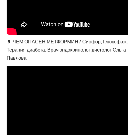
💊 ЧЕМ ОПАСЕН МЕТФОРМИН? Сиофор, Глюкофаж.
Терапия диабета. Врач эндокринолог диетолог Ольга
Павлова