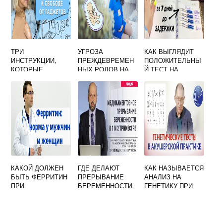
ТРИ
УГРОЗА
КАК ВЫГЛЯДИТ
ИНСТРУКЦИИ,
ПРЕЖДЕВРЕМЕН
ПОЛОЖИТЕЛЬНЫ
КОТОРЫЕ
НЫХ РОДОВ НА
Й ТЕСТ НА
ПОМОГУТ
36 НЕДЕЛЕ
БЕРЕМЕННОСТЬ
ОТУЧИТЬ ДЕТЕЙ
ФОТО CLEARBLUE
ПОСТОЯННО
ОТВЛЕКАТЬСЯ
НА ГАДЖЕТЫ
КАКОЙ ДОЛЖЕН
ГДЕ ДЕЛАЮТ
КАК НАЗЫВАЕТСЯ
БЫТЬ ФЕРРИТИН
ПРЕРЫВАНИЕ
АНАЛИЗ НА
ПРИ
БЕРЕМЕННОСТИ
ГЕНЕТИКУ ПРИ
ПЛАНИРОВАНИИ
ПЛАНИРОВАНИИ
БЕРЕМЕННОСТИ
БЕРЕМЕННОСТИ