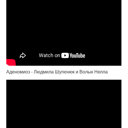
Аденомиоз - Людмила Шупенюк и Волык Нелла