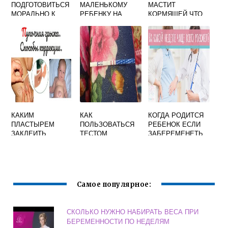
ПОДГОТОВИТЬСЯ
МАЛЕНЬКОМУ
МАСТИТ
МОРАЛЬНО К
РЕБЕНКУ НА
КОРМЯЩЕЙ ЧТО
БЕРЕМЕННОСТИ
НОВЫЙ ГОД:
ДЕЛАТЬ
ИДЕИ ДЛЯ ДЕТЕЙ
1 ГОДА
КАКИМ
КАК
КОГДА РОДИТСЯ
ПЛАСТЫРЕМ
ПОЛЬЗОВАТЬСЯ
РЕБЕНОК ЕСЛИ
ЗАКЛЕИТЬ
ТЕСТОМ
ЗАБЕРЕМЕНЕТЬ
ПУПОЧНУЮ
ЭЛЕКТРОННЫМ
В НОЯБРЕ
ГРЫЖУ РЕБЕНКУ
НА
БЕРЕМЕННОСТЬ
Самое популярное:
СКОЛЬКО НУЖНО НАБИРАТЬ ВЕСА ПРИ
БЕРЕМЕННОСТИ ПО НЕДЕЛЯМ