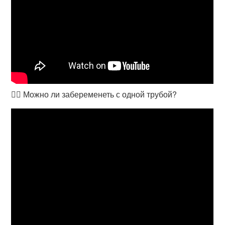
👩‍⚕️ Можно ли забеременеть с одной трубой?