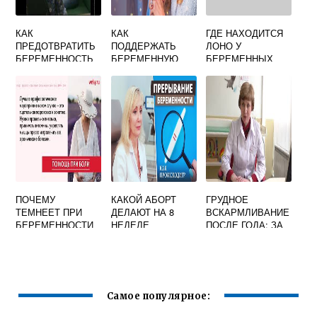
КАК
КАК
ГДЕ НАХОДИТСЯ
ПРЕДОТВРАТИТЬ
ПОДДЕРЖАТЬ
ЛОНО У
БЕРЕМЕННОСТЬ
БЕРЕМЕННУЮ
БЕРЕМЕННЫХ
В ДОМАШНИХ
ПОДРУГУ
УСЛОВИЯХ
СЛОВАМИ
ПОЧЕМУ
КАКОЙ АБОРТ
ГРУДНОЕ
ТЕМНЕЕТ ПРИ
ДЕЛАЮТ НА 8
ВСКАРМЛИВАНИЕ
БЕРЕМЕННОСТИ
НЕДЕЛЕ
ПОСЛЕ ГОДА: ЗА
ПУПОК
БЕРЕМЕННОСТИ
И ПРОТИВ
Самое популярное: