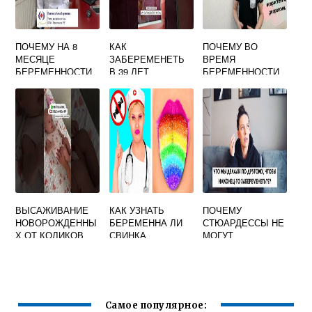
ПОЧЕМУ НА 8
КАК
ПОЧЕМУ ВО
МЕСЯЦЕ
ЗАБЕРЕМЕНЕТЬ
ВРЕМЯ
БЕРЕМЕННОСТИ
В 39 ЛЕТ
БЕРЕМЕННОСТИ
БОЛИТ НИЗ
ТРЯСЕТ
ЖИВОТА
ВЫСАЖИВАНИЕ
КАК УЗНАТЬ
ПОЧЕМУ
НОВОРОЖДЕННЫ
БЕРЕМЕННА ЛИ
СТЮАРДЕССЫ НЕ
Х ОТ КОЛИКОВ
СВИНКА
МОГУТ
МОРСКАЯ
ЗАБЕРЕМЕНЕТЬ
Самое популярное: