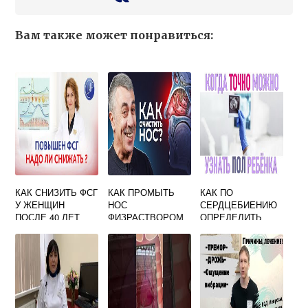
Вам также может понравиться:
КАК СНИЗИТЬ ФСГ
КАК ПРОМЫТЬ
КАК ПО
У ЖЕНЩИН
НОС
СЕРДЦЕБИЕНИЮ
ПОСЛЕ 40 ЛЕТ
ФИЗРАСТВОРОМ
ОПРЕДЕЛИТЬ
ЧТОБЫ
РЕБЕНКУ В
ПОЛ РЕБЕНКА НА
ЗАБЕРЕМЕНЕТЬ
ВОЗРАСТЕ ОТ 1
12 НЕДЕЛЕ
ДО 4 ЛЕТ
БЕРЕМЕННОСТИ