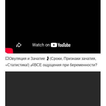
💥Овуляция и Зачатие 🤰(Сроки, Признаки зачатия,
+Статистика!) 👶ВСЕ ощущения при беременности?