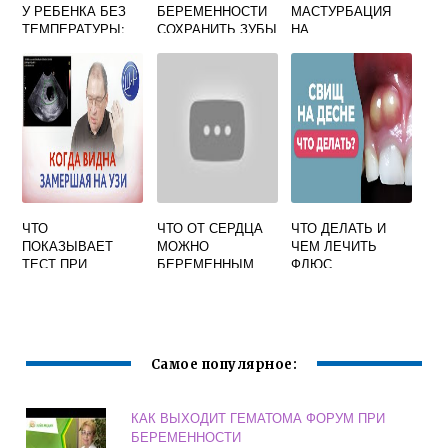
У РЕБЕНКА БЕЗ
БЕРЕМЕННОСТИ
МАСТУРБАЦИЯ
ТЕМПЕРАТУРЫ:
СОХРАНИТЬ ЗУБЫ
НА
ОБЗОР 13
БЕРЕМЕННОСТЬ
ВОЗМОЖНЫХ
БОЛЕЗНЕЙ ОТ
ВРАЧА-ПЕДИАТРА
ЧТО
ЧТО ОТ СЕРДЦА
ЧТО ДЕЛАТЬ И
ПОКАЗЫВАЕТ
МОЖНО
ЧЕМ ЛЕЧИТЬ
ТЕСТ ПРИ
БЕРЕМЕННЫМ
ФЛЮС
ЗАМЕРШЕЙ
МОЛОЧНЫХ
БЕРЕМЕННОСТИ
ЗУБОВ НА ДЕСНЕ
У РЕБЕНКА –
ЛЕЧЕНИЕ
Самое популярное:
КАК ВЫХОДИТ ГЕМАТОМА ФОРУМ ПРИ
БЕРЕМЕННОСТИ