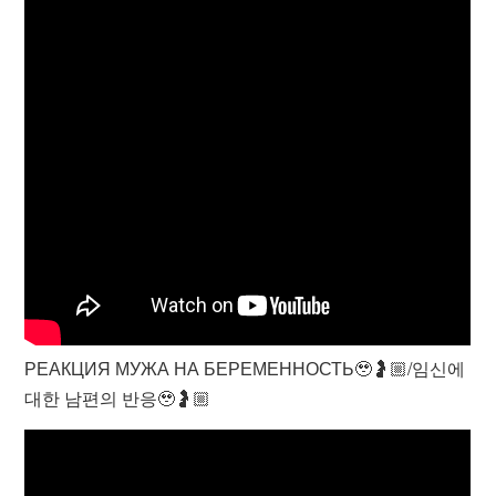
РЕАКЦИЯ МУЖА НА БЕРЕМЕННОСТЬ🥹🤰🏼/임신에
대한 남편의 반응🥹🤰🏼