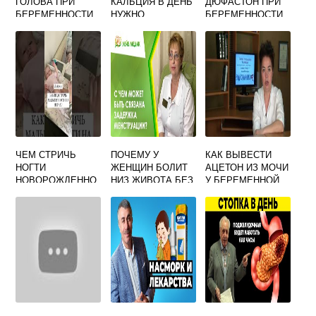
ГОЛОВА ПРИ
КАЛЬЦИЯ В ДЕНЬ
ДЮФАСТОН ПРИ
БЕРЕМЕННОСТИ
НУЖНО
БЕРЕМЕННОСТИ
ВО ВТОРОМ
КОРМЯЩЕЙ
ФОРУМ
ТРИМЕСТРЕ
МАМЕ
ЧЕМ СТРИЧЬ
ПОЧЕМУ У
КАК ВЫВЕСТИ
НОГТИ
ЖЕНЩИН БОЛИТ
АЦЕТОН ИЗ МОЧИ
НОВОРОЖДЕННО
НИЗ ЖИВОТА БЕЗ
У БЕРЕМЕННОЙ
МУ МАЛЫШУ?
МЕСЯЧНЫХ
ПРИЧИНЫ КРОМЕ
БЕРЕМЕННОСТИ