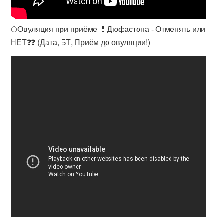
🌕Овуляция при приёме 💊Дюфастона - Отменять или
НЕТ❓❓ (Дата, БТ, Приём до овуляции!)