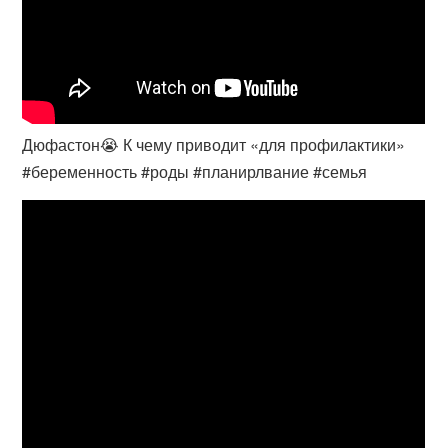
Дюфастон😭 К чему приводит «для профилактики»
#беременность #роды #планирлвание #семья