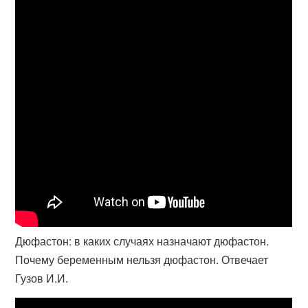
Дюфастон: в каких случаях назначают дюфастон.
Почему беременным нельзя дюфастон. Отвечает
Гузов И.И.