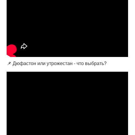
📌 Дюфастон или утрожестан - что выбрать?