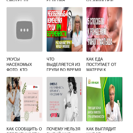
УЖАСЫ
БЕРЕМЕННОСТИ
ФОРУМ
УКУСЫ
ЧТО
КАК ЕДА
НАСЕКОМЫХ
ВЫДЕЛЯЕТСЯ ИЗ
ПОСТУПАЕТ ОТ
ФОТО, КТО
ГРУДИ ВО ВРЕМЯ
МАТЕРИ К
УКУСИЛ
БЕРЕМЕННОСТИ
РЕБЕНКУ ВО
ВРЕМЯ
БЕРЕМЕННОСТИ
КАК СООБЩИТЬ О
ПОЧЕМУ НЕЛЬЗЯ
КАК ВЫГЛЯДИТ