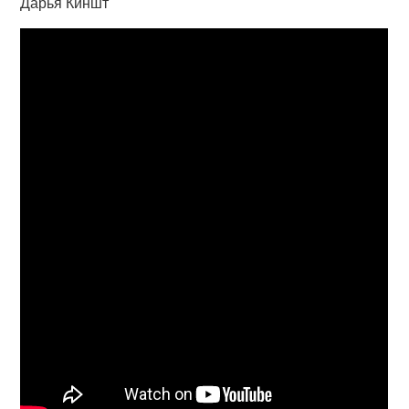
Дарья Киншт