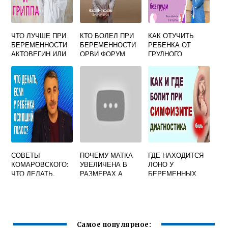
ЧТО ЛУЧШЕ ПРИ
КТО БОЛЕЛ ПРИ
КАК ОТУЧИТЬ
БЕРЕМЕННОСТИ
БЕРЕМЕННОСТИ
РЕБЕНКА ОТ
АКТОВЕГИН ИЛИ
ОРВИ ФОРУМ
ГРУДНОГО
КУРАНТИЛ
ВСКАРМЛИВАНИЯ
В 2 ГОДА БЕЗ
ИСТЕРИКИ
ФОРУМ
СОВЕТЫ
ПОЧЕМУ МАТКА
ГДЕ НАХОДИТСЯ
КОМАРОВСКОГО:
УВЕЛИЧЕНА В
ЛОНО У
ЧТО ДЕЛАТЬ,
РАЗМЕРАХ А
БЕРЕМЕННЫХ
ЕСЛИ У РЕБЕНКА
БЕРЕМЕННОСТИ
ОСИП ГОЛОС
НЕТ
PULMONO.RU
Самое популярное: