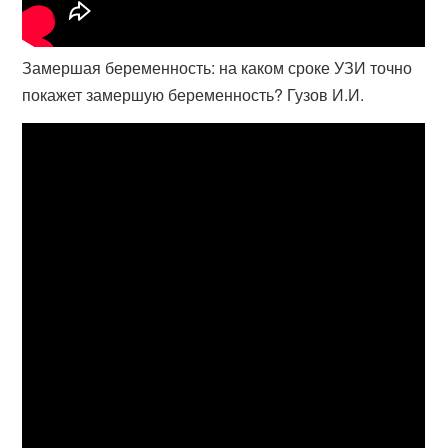
Замершая беременность: на каком сроке УЗИ точно
покажет замершую беременность? Гузов И.И.