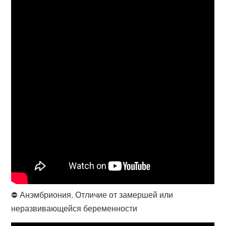
⛔ Анэмбриония. Отличие от замершей или
неразвивающейся беременности