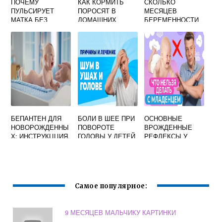
ПОЧЕМУ
КАК КОРМИТЬ
СКОЛЬКО
ПУЛЬСИРУЕТ
ПОРОСЯТ В
МЕСЯЦЕВ
МАТКА БЕЗ
ДОМАШНИХ
БЕРЕМЕННОСТИ
БЕРЕМЕННОСТИ
УСЛОВИЯХ
18 НЕДЕЛЬ
НОВОРОЖДЕННЫ
Х БЕЗ
СВИНОМАТКИ
БЕПАНТЕН ДЛЯ
БОЛИ В ШЕЕ ПРИ
ОСНОВНЫЕ
НОВОРОЖДЕННЫ
ПОВОРОТЕ
ВРОЖДЕННЫЕ
Х: ИНСТРУКЦЦИЯ,
ГОЛОВЫ У ДЕТЕЙ
РЕФЛЕКСЫ У
ОТЗЫВЫ
НОВОРОЖДЕННО
ГО. МАГАЗИН
ДЕТКА ДАЕТ
ПОЛЕЗНЫЕ
СОВЕТЫ МАМАМ
Самое популярное:
9 МЕСЯЦЕВ МАЛЬЧИКУ КАРТИНКИ