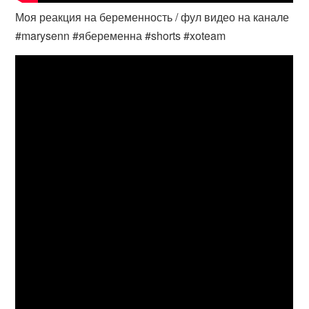
Моя реакция на беременность / фул видео на канале
#marysenn #ябеременна #shorts #xoteam