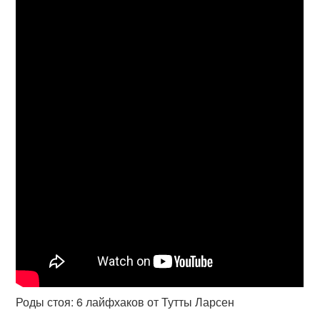
Роды стоя: 6 лайфхаков от Тутты Ларсен