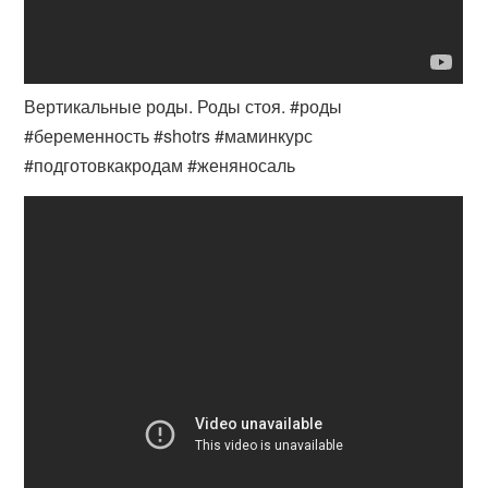
Вертикальные роды. Роды стоя. #роды
#беременность #shotrs #маминкурс
#подготовкакродам #женяносаль