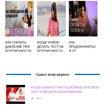
ПЕРВУЮ
БЕРЕМЕННОСТЬ
ФОРУМ
КАК СНИЗИТЬ
КОГДА НУЖНО
КАК
ДАВЛЕНИЕ ПРИ
ДЕЛАТЬ ТЕСТ НА
ПРЕДОХРАНЯТЬС
БЕРЕМЕННОСТИ
БЕРЕМЕННОСТЬ
Я ОТ
ФОРУМ
УТРОМ ИЛИ
БЕРЕМЕННОСТИ
ВЕЧЕРОМ
БЕЗ ТАБЛЕТОК И
СПИРАЛЕЙ
Самое популярное:
КОГДА БЫВАЮТ ЛАКТАЦИОННЫЕ КРИЗИСЫ
ПРИ ГРУДНОМ ВСКАРМЛИВАНИИ
8321