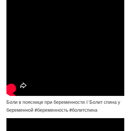
Боли в пояснице при беременности // Болит спина у
беременной #беременность #болитспина