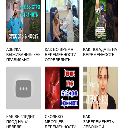
ТРИМЕСТРЕ
СИМПТОМЫ, КАК
ЛЕЧИТЬ
АЗБУКА
КАК ВО ВРЕМЯ
КАК ПОГАДАТЬ НА
ВЫЖИВАНИЯ: КАК
БЕРЕМЕННОСТИ
БЕРЕМЕННОСТЬ
ПРАВИЛЬНО
ОПРЕДЕЛИТЬ
КОВЫРЯТЬ В
СИНДРОМ ДАУНА
НОСУ ПАЛЬЦЕМ.
ОБСУЖДЕНИЕ НА
LIVEINTERNET
КАК ВЫГЛЯДИТ
СКОЛЬКО
КАК
ПЛОД НА 13
МЕСЯЦЕВ
ЗАБЕРЕМЕНЕТЬ
НЕДЕЛЕ
БЕРЕМЕННОСТИ
ДЕВОЧКОЙ