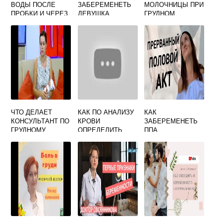
ВОДЫ ПОСЛЕ
ЗАБЕРЕМЕНЕТЬ
МОЛОЧНИЦЫ ПРИ
ПРОБКИ И ЧЕРЕЗ
ДЕВУШКА
ГРУДНОМ
СКОЛЬКО
ВСКАРМЛИВАНИИ
НАЧИНАЮТСЯ
РОДЫ
ЧТО ДЕЛАЕТ
КАК ПО АНАЛИЗУ
КАК
КОНСУЛЬТАНТ ПО
КРОВИ
ЗАБЕРЕМЕНЕТЬ
ГРУДНОМУ
ОПРЕДЕЛИТЬ
ППА
ВСКАРМЛИВАНИ
БЕРЕМЕННОСТЬ
Ю
НА РАННИХ
СРОКАХ ОБЩЕМУ
БЕЗ ХГЧ