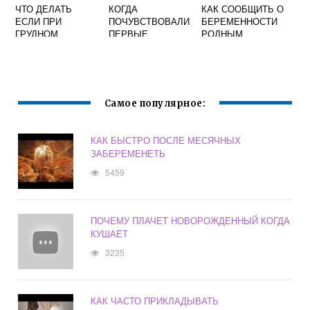
ЧТО ДЕЛАТЬ
КОГДА
КАК СООБЩИТЬ О
ЕСЛИ ПРИ
ПОЧУВСТВОВАЛИ
БЕРЕМЕННОСТИ
ГРУДНОМ
ПЕРВЫЕ
РОДНЫМ
ВСКАРМЛИВАНИИ
ШЕВЕЛЕНИЯ ВО
ПРОЩУПЫВАЕТС
ВТОРУЮ
Я УПЛОТНЕНИЕ
БЕРЕМЕННОСТЬ
КАК КАМЕНЬ И
ФОРУМ
БОЛИТ
Самое популярное:
КАК БЫСТРО ПОСЛЕ МЕСЯЧНЫХ
ЗАБЕРЕМЕНЕТЬ
5459
ПОЧЕМУ ПЛАЧЕТ НОВОРОЖДЕННЫЙ КОГДА
КУШАЕТ
3235
КАК ЧАСТО ПРИКЛАДЫВАТЬ