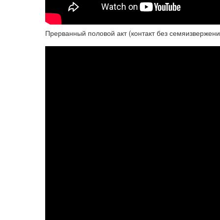
Прерванный половой акт (контакт без семяизвержени