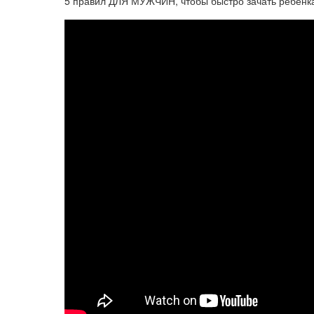
5 правил ДЛЯ МУЖЧИН, чтобы быстро зачать ребёнк