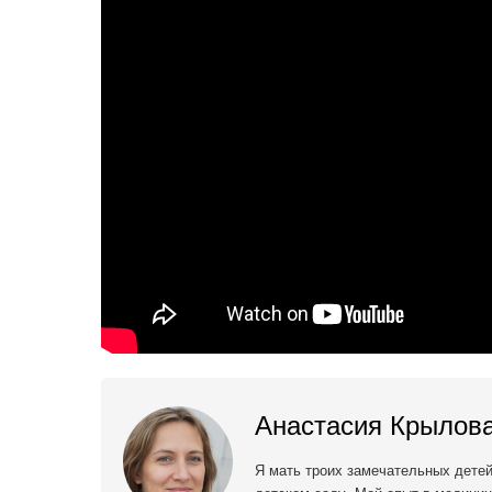
Анастасия Крылов
Я мать троих замечательных дете