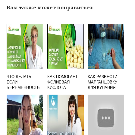
Вам также может понравиться:
ЧТО ДЕЛАТЬ
КАК ПОМОГАЕТ
КАК РАЗВЕСТИ
ЕСЛИ
ФОЛИЕВАЯ
МАРГАНЦОВКУ
БЕРЕМЕННОСТЬ
КИСЛОТА
ДЛЯ КУПАНИЯ
ЗАМЕРШАЯ НА
ЗАБЕРЕМЕНЕТЬ
НОВОРОЖДЕННО
РАННИХ СРОКАХ
ОТЗЫВЫ
ГО: СКОЛЬКО
НУЖНО
ДОБАВЛЯТЬ