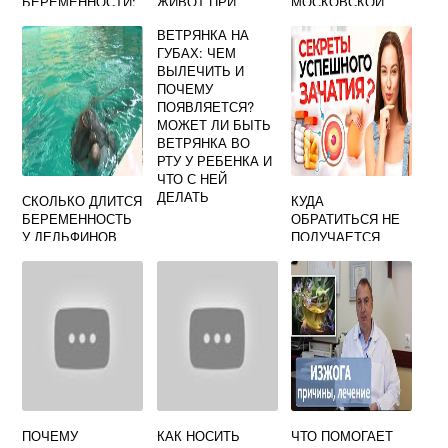
БЕРЕМЕННОСТИ:
ЖИВОТ ПРИ
МОСКОВСКОЙ
ПОТЕМНЕНИЕ,
БЕРЕМЕННОСТИ
ОБЛАСТИ 2024
ВЕТРЯНКА НА
СУХОСТЬ, НАЛЕТ
ГУБАХ: ЧЕМ
ВЫЛЕЧИТЬ И
ПОЧЕМУ
ПОЯВЛЯЕТСЯ?
МОЖЕТ ЛИ БЫТЬ
ВЕТРЯНКА ВО
РТУ У РЕБЕНКА И
ЧТО С НЕЙ
ДЕЛАТЬ
СКОЛЬКО ДЛИТСЯ
КУДА
БЕРЕМЕННОСТЬ
ОБРАТИТЬСЯ НЕ
У ДЕЛЬФИНОВ
ПОЛУЧАЕТСЯ
ЗАБЕРЕМЕНЕТЬ
ПОЧЕМУ
КАК НОСИТЬ
ЧТО ПОМОГАЕТ