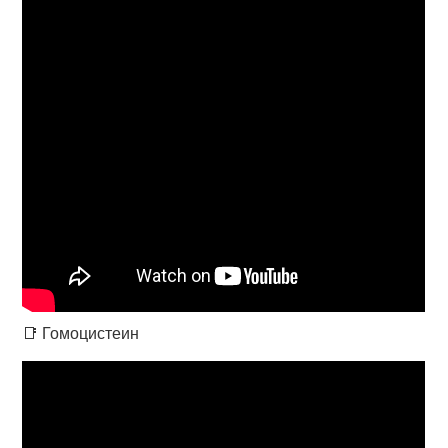
📑 Гомоцистеин