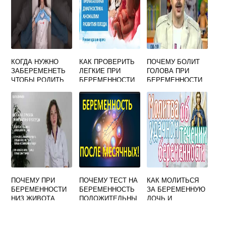
РЕКОМЕНДАЦИИ
ЛОГОПЕДОВ
КОГДА НУЖНО
КАК ПРОВЕРИТЬ
ПОЧЕМУ БОЛИТ
ЗАБЕРЕМЕНЕТЬ
ЛЕГКИЕ ПРИ
ГОЛОВА ПРИ
ЧТОБЫ РОДИТЬ
БЕРЕМЕННОСТИ
БЕРЕМЕННОСТИ
ОВНА
ВО ВТОРОМ
ТРИМЕСТРЕ
ПОЧЕМУ ПРИ
ПОЧЕМУ ТЕСТ НА
КАК МОЛИТЬСЯ
БЕРЕМЕННОСТИ
БЕРЕМЕННОСТЬ
ЗА БЕРЕМЕННУЮ
НИЗ ЖИВОТА
ПОЛОЖИТЕЛЬНЫ
ДОЧЬ И
ТЯНЕТ
Й ПОСЛЕ
ЗДОРОВЬЕ
МЕСЯЧНЫХ
МАЛЫША