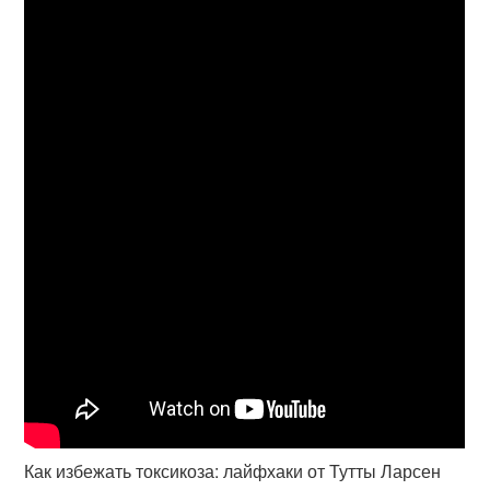
Как избежать токсикоза: лайфхаки от Тутты Ларсен