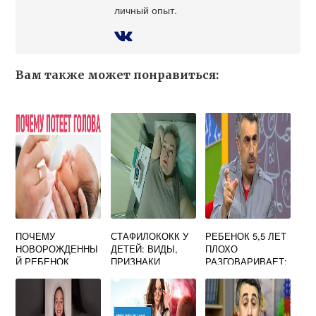
личный опыт.
Вам также может понравиться:
ПОЧЕМУ
СТАФИЛОКОКК У
РЕБЕНОК 5,5 ЛЕТ
НОВОРОЖДЕННЫ
ДЕТЕЙ: ВИДЫ,
ПЛОХО
Й РЕБЕНОК
ПРИЗНАКИ
РАЗГОВАРИВАЕТ:
ПОТЕЕТ ПРИ
ЗАБОЛЕВАНИЯ И
ПРИЧИНЫ
КОРМЛЕНИИ
ЛЕЧЕНИЕ
НАРУШЕНИЯ,
СПОСОБЫ
КОРРЕКЦИИ,