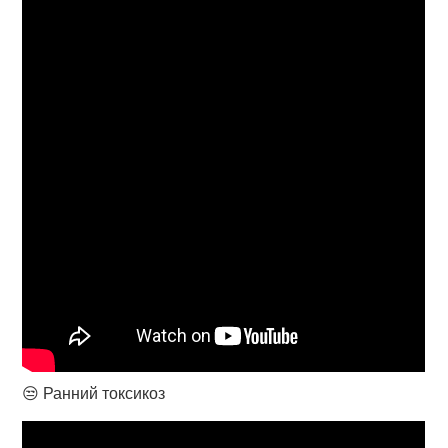
😒 Ранний токсикоз