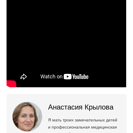
Анастасия Крылова
Я мать троих замечательных детей
и профессиональная медицинская