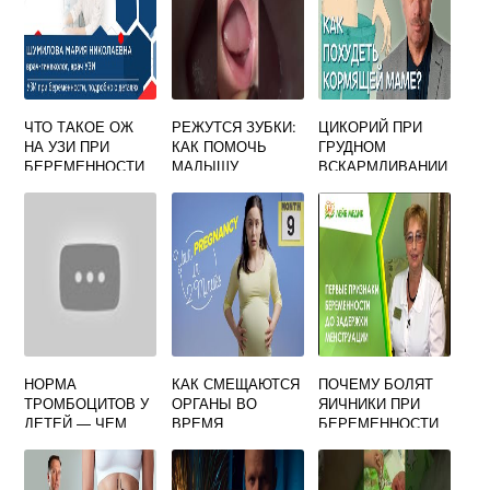
ЧТО ТАКОЕ ОЖ
РЕЖУТСЯ ЗУБКИ:
ЦИКОРИЙ ПРИ
НА УЗИ ПРИ
КАК ПОМОЧЬ
ГРУДНОМ
БЕРЕМЕННОСТИ
МАЛЫШУ
ВСКАРМЛИВАНИИ
ПЕРЕЖИТЬ
МОЖНО ИЛИ НЕТ
СЛОЖНЫЙ
ПЕРИОД |
ЗДОРОВАЯ
ЖИЗНЬ |
ЗДОРОВЬЕ
НОРМА
КАК СМЕЩАЮТСЯ
ПОЧЕМУ БОЛЯТ
ТРОМБОЦИТОВ У
ОРГАНЫ ВО
ЯИЧНИКИ ПРИ
ДЕТЕЙ — ЧЕМ
ВРЕМЯ
БЕРЕМЕННОСТИ
ЧРЕВАТЫ
БЕРЕМЕННОСТИ
НА РАННИХ
ОТКЛОНЕНИЯ В
СРОКАХ
БОЛЬШУЮ И