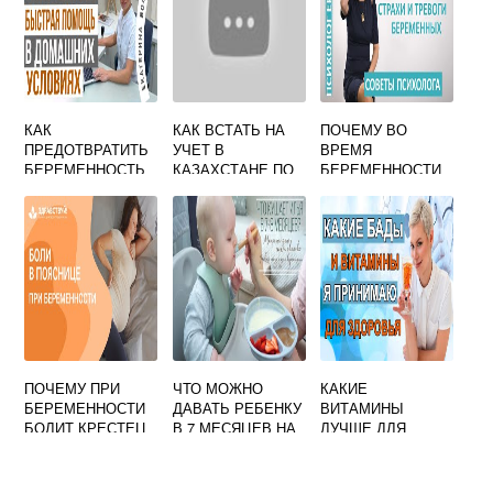
КАК
КАК ВСТАТЬ НА
ПОЧЕМУ ВО
ПРЕДОТВРАТИТЬ
УЧЕТ В
ВРЕМЯ
БЕРЕМЕННОСТЬ
КАЗАХСТАНЕ ПО
БЕРЕМЕННОСТИ
ПОСЛЕ
БЕРЕМЕННОСТИ
НЕ ХОЧЕТСЯ
НЕЗАЩИЩЕННОГ
НИЧЕГО ДЕЛАТЬ
О АКТА ДОМА
НАРОДНЫМИ
СРЕДСТВАМИ
ПОЧЕМУ ПРИ
ЧТО МОЖНО
КАКИЕ
БЕРЕМЕННОСТИ
ДАВАТЬ РЕБЕНКУ
ВИТАМИНЫ
БОЛИТ КРЕСТЕЦ
В 7 МЕСЯЦЕВ НА
ЛУЧШЕ ДЛЯ
ГРУДНОМ
БЕРЕМЕННЫХ
ВСКАРМЛИВАНИИ
ОТЗЫВЫ
ИЗ ЕДЫ