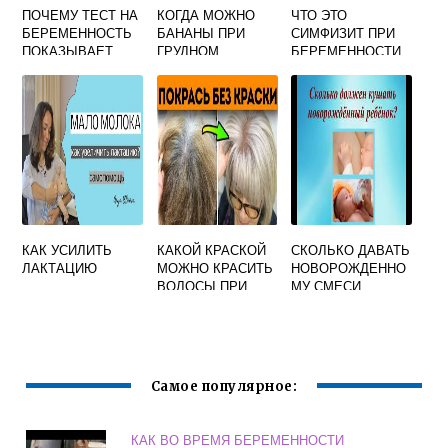
ПОЧЕМУ ТЕСТ НА
КОГДА МОЖНО
ЧТО ЭТО
БЕРЕМЕННОСТЬ
БАНАНЫ ПРИ
СИМФИЗИТ ПРИ
ПОКАЗЫВАЕТ
ГРУДНОМ
БЕРЕМЕННОСТИ
ПОЛОЖИТЕЛЬНЫ
ВСКАРМЛИВАНИИ
Й РЕЗУЛЬТАТ А
ЕСТЬ
МЕСЯЧНЫЕ
НАЧАЛИСЬ
КАК УСИЛИТЬ
КАКОЙ КРАСКОЙ
СКОЛЬКО ДАВАТЬ
ЛАКТАЦИЮ
МОЖНО КРАСИТЬ
НОВОРОЖДЕННО
ВОЛОСЫ ПРИ
МУ СМЕСИ
ГРУДНОМ
ВСКАРМЛИВАНИИ
Самое популярное:
КАК ВО ВРЕМЯ БЕРЕМЕННОСТИ