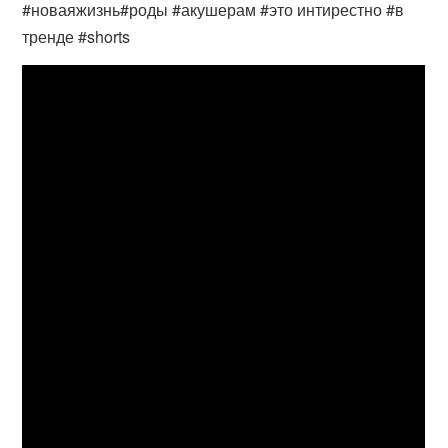
#новаяжизнь#роды #акушерам #это интирестно #в
тренде #shorts