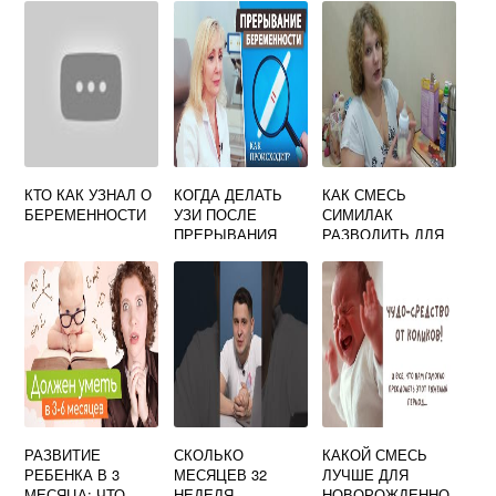
НАТРИЯ
МАМЕ? ПОЛЬЗА,
ВРЕД, РЕЦЕПТЫ
КТО КАК УЗНАЛ О
КОГДА ДЕЛАТЬ
КАК СМЕСЬ
БЕРЕМЕННОСТИ
УЗИ ПОСЛЕ
СИМИЛАК
ПРЕРЫВАНИЯ
РАЗВОДИТЬ ДЛЯ
БЕРЕМЕННОСТИ
НОВОРОЖДЕННЫ
МЕДИКАМЕНТОЗН
Х
ОГО
РАЗВИТИЕ
СКОЛЬКО
КАКОЙ СМЕСЬ
РЕБЕНКА В 3
МЕСЯЦЕВ 32
ЛУЧШЕ ДЛЯ
МЕСЯЦА: ЧТО
НЕДЕЛЯ
НОВОРОЖДЕННО