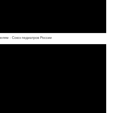
телям - Союз педиатров России