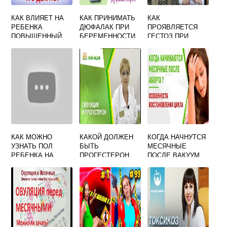
КАК ВЛИЯЕТ НА
КАК ПРИНИМАТЬ
КАК
РЕБЕНКА
ДЮФАЛАК ПРИ
ПРОЯВЛЯЕТСЯ
ПОВЫШЕННЫЙ
БЕРЕМЕННОСТИ
ГЕСТОЗ ПРИ
САХАР ПРИ
ФОРУМ
БЕРЕМЕННОСТИ
БЕРЕМЕННОСТИ
В ТРЕТЬЕМ
ТРИМЕСТРЕ
КАК МОЖНО
КАКОЙ ДОЛЖЕН
КОГДА НАЧНУТСЯ
УЗНАТЬ ПОЛ
БЫТЬ
МЕСЯЧНЫЕ
РЕБЕНКА НА
ПРОГЕСТЕРОН
ПОСЛЕ ВАКУУМ
РАННЕМ СРОКЕ
ЧТОБЫ
АСПИРАЦИИ ИЗ
БЕРЕМЕННОСТИ
ЗАБЕРЕМЕНЕТЬ
ЗА ЗАМЕРШЕЙ
БЕРЕМЕННОСТИ