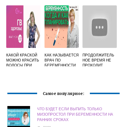
ФОРУМ
ЛЕТ: ПРИЧИНЫ,
ЛЕЧЕНИЕ,
ВОЗРАСТНЫЕ
РАЗЛИЧИЯ
КАКОЙ КРАСКОЙ
КАК НАЗЫВАЕТСЯ
ПРОДОЛЖИТЕЛЬ
МОЖНО КРАСИТЬ
ВРАЧ ПО
НОЕ ВРЕМЯ НЕ
ВОЛОСЫ ПРИ
БЕРЕМЕННОСТИ
ПРОХОДИТ
ГРУДНОМ
ПЛАНИРОВАНИЮ
ПОНОС У ДЕТЕЙ -
ВСКАРМЛИВАНИИ
ЧТО ДЕЛАТЬ
Самое популярное:
ЧТО БУДЕТ ЕСЛИ ВЫПИТЬ ТОЛЬКО
МИЗОПРОСТОЛ ПРИ БЕРЕМЕННОСТИ НА
РАННИХ СРОКАХ