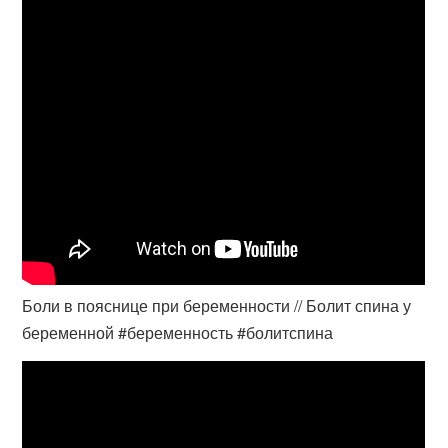
Боли в пояснице при беременности // Болит спина у
беременной #беременность #болитспина