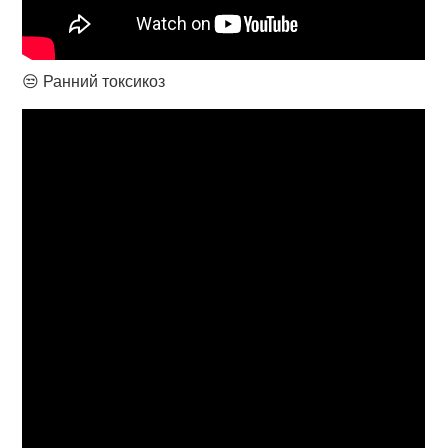
😒 Ранний токсикоз