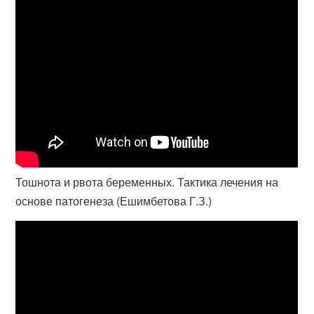
Тошнота и рвота беременных. Тактика лечения на
основе патогенеза (Ешимбетова Г.З.)