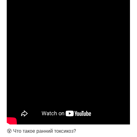
😵 Что такое ранний токсикоз?