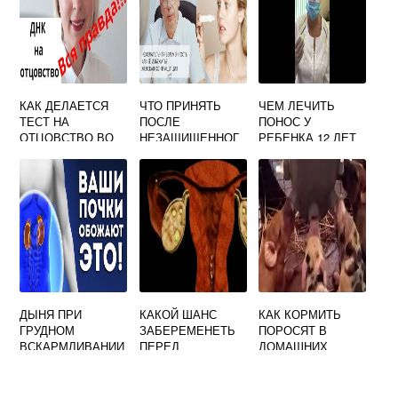
КАК ДЕЛАЕТСЯ
ЧТО ПРИНЯТЬ
ЧЕМ ЛЕЧИТЬ
ТЕСТ НА
ПОСЛЕ
ПОНОС У
ОТЦОВСТВО ВО
НЕЗАЩИЩЕННОГ
РЕБЕНКА 12 ЛЕТ
ВРЕМЯ
О АКТА ОТ
БЕРЕМЕННОСТИ
БЕРЕМЕННОСТИ
ДЫНЯ ПРИ
КАКОЙ ШАНС
КАК КОРМИТЬ
ГРУДНОМ
ЗАБЕРЕМЕНЕТЬ
ПОРОСЯТ В
ВСКАРМЛИВАНИИ
ПЕРЕД
ДОМАШНИХ
: ПРАВИЛА
МЕСЯЧНЫМИ
УСЛОВИЯХ
УПОТРЕБЛЕНИЯ
НОВОРОЖДЕННЫ
Х БЕЗ