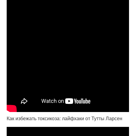
Как избежать токсикоза: лайфхаки от Тутты Ларсен