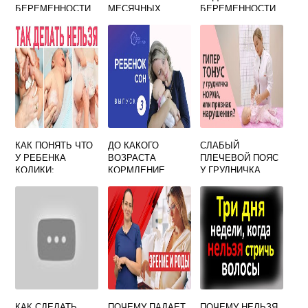
БЕРЕМЕННОСТИ
МЕСЯЧНЫХ
БЕРЕМЕННОСТИ
В КРАСНОДАРЕ
ЗАБЕРЕМЕНЕТЬ
КАК ПОНЯТЬ ЧТО
ДО КАКОГО
СЛАБЫЙ
У РЕБЕНКА
ВОЗРАСТА
ПЛЕЧЕВОЙ ПОЯС
КОЛИКИ:
КОРМЛЕНИЕ
У ГРУДНИЧКА
ПРИЗНАКИ И
ГРУДЬЮ
ПРИЧИНЫ
СИМПТОМЫ
КОЛИКОВ У
НОВОРОЖДЕННО
ГО
КАК СДЕЛАТЬ
ПОЧЕМУ ПАДАЕТ
ПОЧЕМУ НЕЛЬЗЯ