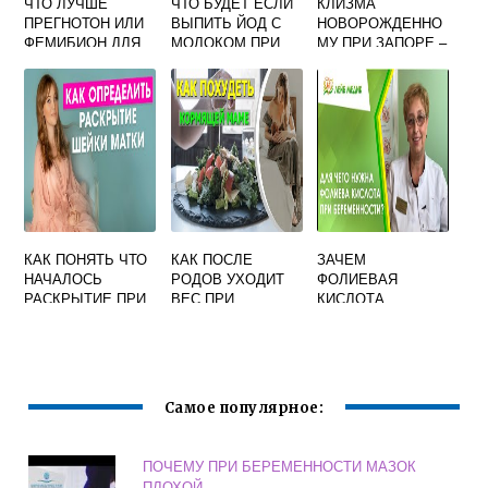
ЧТО ЛУЧШЕ
ЧТО БУДЕТ ЕСЛИ
КЛИЗМА
ПРЕГНОТОН ИЛИ
ВЫПИТЬ ЙОД С
НОВОРОЖДЕННО
ФЕМИБИОН ДЛЯ
МОЛОКОМ ПРИ
МУ ПРИ ЗАПОРЕ –
ПЛАНИРОВАНИЯ
БЕРЕМЕННОСТИ
КОГДА МАЛЫШУ
БЕРЕМЕННОСТИ
ТРЕБУЕТСЯ
КЛИЗМА, КАК
ЧАСТО МОЖНО
ДЕЛАТЬ?
КАК ПОНЯТЬ ЧТО
КАК ПОСЛЕ
ЗАЧЕМ
НАЧАЛОСЬ
РОДОВ УХОДИТ
ФОЛИЕВАЯ
РАСКРЫТИЕ ПРИ
ВЕС ПРИ
КИСЛОТА
БЕРЕМЕННОСТИ
ГРУДНОМ
БЕРЕМЕННЫМ
ВСКАРМЛИВАНИИ
Самое популярное:
ПОЧЕМУ ПРИ БЕРЕМЕННОСТИ МАЗОК
ПЛОХОЙ