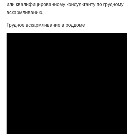
или квалифицированному консультанту по грудному
вскармливанию.
Грудное вскармливание в роддоме