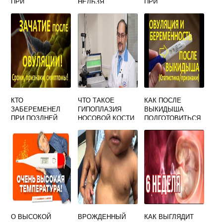
ПРИ
НЕЛЬЗЯ
ПРИ
БЕРЕМЕННОСТИ
ГОЛОДАТЬ
БЕРЕМЕННОСТИ
КТО
ЧТО ТАКОЕ
КАК ПОСЛЕ
ЗАБЕРЕМЕНЕЛ
ГИПОПЛАЗИЯ
ВЫКИДЫША
ПРИ ПОЗДНЕЙ
НОСОВОЙ КОСТИ
ПОДГОТОВИТЬСЯ
ОВУЛЯЦИИ
У ПЛОДА НА 12
К
ФОРУМ
НЕДЕЛЕ
БЕРЕМЕННОСТИ
БЕРЕМЕННОСТИ
О ВЫСОКОЙ
ВРОЖДЕННЫЙ
КАК ВЫГЛЯДИТ