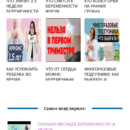
ЧТО ЗНАЧИТ 2 3
ЧТО СНИТСЯ К
КТО БОЛЕЛ ОРВИ
НЕДЕЛИ
БЕРЕМЕННОСТИ
НА РАННИХ
БЕРЕМЕННОСТИ
ФОРУМ
СРОКАХ
ЭЛЕКТРОННЫЙ
БЕРЕМЕННОСТИ
ТЕСТ ПОКАЗАЛ
ФОРУМ
КАК УСПОКОИТЬ
ЧТО ОТ СЕРДЦА
МНОГОРАЗОВЫЕ
РЕБЕНКА ВО
МОЖНО
ПОДГУЗНИКИ: КАК
ВРЕМЯ
БЕРЕМЕННЫМ
ВЫБРАТЬ И
ИСТЕРИКИ (7
ИСПОЛЬЗОВАТЬ
ЛУЧШИХ
ДЕТСКИЙ
СПОСОБОВ!)
ПАМПЕРС
СООТВЕТСТВЕНН
О ВОЗРАСТУ
Самое популярное:
СКОЛЬКО МЕСЯЦЕВ БЕРЕМЕННОСТИ 18
НЕДЕЛЬ