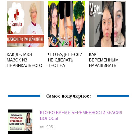
КОНСУЛЬТАЦИЮ
ПРОЩУПЫВАЕТС
ВО ВРЕМЯ
Я УПЛОТНЕНИЕ
БЕРЕМЕННОСТИ
КАК КАМЕНЬ И
БОЛИТ
КАК ДЕЛАЮТ
ЧТО БУДЕТ ЕСЛИ
КАК
МАЗОК ИЗ
НЕ СДЕЛАТЬ
БЕРЕМЕННЫМ
ЦЕРВИКАЛЬНОГО
ТЕСТ НА
НАРАЩИВАТЬ
КАНАЛА ПРИ
БЕРЕМЕННОСТЬ
РЕСНИЦЫ
БЕРЕМЕННОСТИ
В СИМС 4
Самое популярное:
КТО ВО ВРЕМЯ БЕРЕМЕННОСТИ КРАСИЛ
ВОЛОСЫ
9951