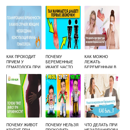
БЕРЕМЕННОСТИ
ЧТО ЭТО ЗНАЧИТ,
БЕРЕМЕННОСТИ
НОРМАЛЬНО ЛИ
ЭТО?
КАК ПРОХОДИТ
ПОЧЕМУ
КАК МОЖНО
ПРИЕМ У
БЕРЕМЕННЫЕ
ЛЕЖАТЬ
ГЕМАТОЛОГА ПРИ
ИКАЮТ ЧАСТО
БЕРЕМЕННЫМ В
ПЛАНИРОВАНИИ
3 ТРИМЕСТРЕ
БЕРЕМЕННОСТИ
ПОЧЕМУ ЖИВОТ
ПОЧЕМУ НЕЛЬЗЯ
ЧТО ДЕЛАТЬ ПРИ
КРУТИТ ПРИ
ПРОХОДИТЬ
НЕЗАПЛАНИРОВА