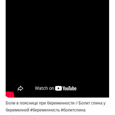
Боли в пояснице при беременности // Болит спина у
беременной #беременность #болитспина