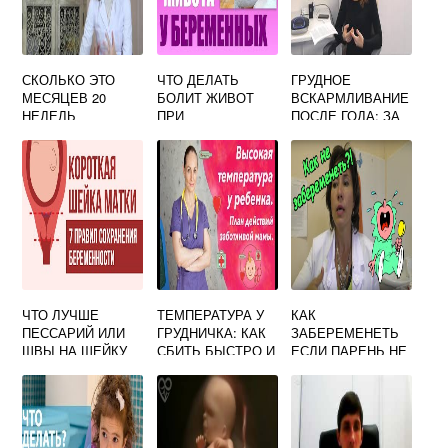
СКОЛЬКО ЭТО
ЧТО ДЕЛАТЬ
ГРУДНОЕ
МЕСЯЦЕВ 20
БОЛИТ ЖИВОТ
ВСКАРМЛИВАНИЕ
НЕДЕЛЬ
ПРИ
ПОСЛЕ ГОДА: ЗА
БЕРЕМЕННОСТИ
БЕРЕМЕННОСТИ
И ПРОТИВ
ЧТО ЛУЧШЕ
ТЕМПЕРАТУРА У
КАК
ПЕССАРИЙ ИЛИ
ГРУДНИЧКА: КАК
ЗАБЕРЕМЕНЕТЬ
ШВЫ НА ШЕЙКУ
СБИТЬ БЫСТРО И
ЕСЛИ ПАРЕНЬ НЕ
МАТКИ ПРИ
ЭФФЕКТИВНО
ЗАКАНЧИВАЕТ В
БЕРЕМЕННОСТИ
ТЕМПЕРАТУРУ У
ТЕБЯ
МЛАДЕНЦА