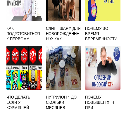
КАК
СЛИНГ-ШАРФ ДЛЯ
ПОЧЕМУ ВО
ПОДГОТОВИТЬСЯ
НОВОРОЖДЕННН
ВРЕМЯ
К ПЕРВОМУ
ЫХ: КАК
БЕРЕМЕННОСТИ
СКРИНИНГУ ПРИ
ВЫБРАТЬ,
ПОЯВЛЯЮТСЯ
БЕРЕМЕННОСТИ
ЗАВЯЗАТЬ И
РОДИНКИ
12 НЕДЕЛЬ
СШИТЬ ДОМА
ЧТО ДЕЛАТЬ
НУТРИЛОН 1 ДО
ПОЧЕМУ
ЕСЛИ У
СКОЛЬКИ
ПОВЫШЕН ХГЧ
КОРМЯЩЕЙ
МЕСЯЦЕВ
ПРИ
МАМЫ
БЕРЕМЕННОСТИ
ТЕМПЕРАТУРА 38