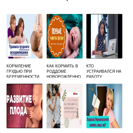
КОРМЛЕНИЕ
КАК КОРМИТЬ В
КТО
ГРУДЬЮ ПРИ
РОДДОМЕ
УСТРАИВАЛСЯ НА
БЕРЕМЕННОСТИ
НОВОРОЖДЕННО
РАБОТУ
ВТОРЫМ
ГО
БЕРЕМЕННОЙ
РЕБЕНКОМ:
ОТЗЫВЫ
МОЖНО ЛИ
ПРОДОЛЖАТЬ,
КАК ПРЕКРАТИТЬ
ЛАКТАЦИЮ