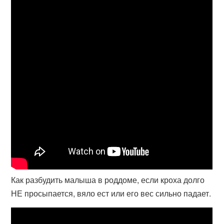
Как разбудить малыша в роддоме, если кроха долго
НЕ просыпается, вяло ест или его вес сильно падает.