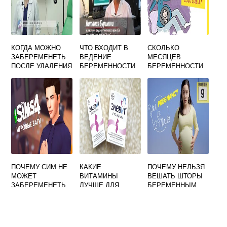
КОГДА МОЖНО
ЧТО ВХОДИТ В
СКОЛЬКО
ЗАБЕРЕМЕНЕТЬ
ВЕДЕНИЕ
МЕСЯЦЕВ
ПОСЛЕ УДАЛЕНИЯ
БЕРЕМЕННОСТИ
БЕРЕМЕННОСТИ
ПОЛИПА
18 НЕДЕЛЬ
ПОЧЕМУ СИМ НЕ
КАКИЕ
ПОЧЕМУ НЕЛЬЗЯ
МОЖЕТ
ВИТАМИНЫ
ВЕШАТЬ ШТОРЫ
ЗАБЕРЕМЕНЕТЬ
ЛУЧШЕ ДЛЯ
БЕРЕМЕННЫМ
В СИМС 4
БЕРЕМЕННЫХ
ОТЗЫВЫ